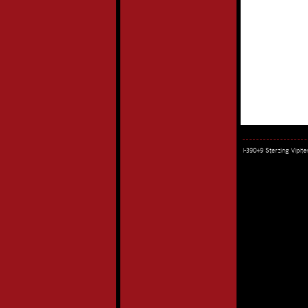
I-39049 Sterzing Vipi