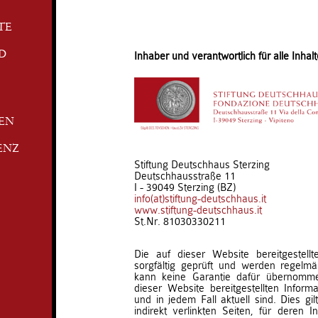
TE
D
Inhaber und verantwortlich für alle Inhalt
TEN
ENZ
Stiftung Deutschhaus Sterzing
Deutschhausstraße 11
I - 39049 Sterzing (BZ)
info(at)stiftung-deutschhaus.it
www.stiftung-deutschhaus.it
St.Nr. 81030330211
Die auf dieser Website bereitgestell
sorgfältig geprüft und werden regelmäß
kann keine Garantie dafür übernomm
dieser Website bereitgestellten Informat
und in jedem Fall aktuell sind. Dies gil
indirekt verlinkten Seiten, für deren I