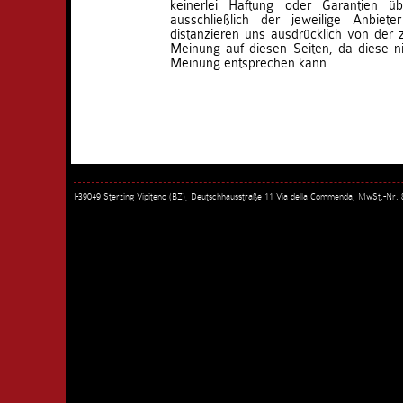
keinerlei Haftung oder Garantien ü
ausschließlich der jeweilige Anbieter
distanzieren uns ausdrücklich von der
Meinung auf diesen Seiten, da diese ni
Meinung entsprechen kann.
I-39049 Sterzing Vipiteno (BZ), Deutschhausstraße 11 Via della Commenda, MwSt.-Nr.