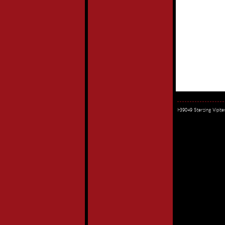
I-39049 Sterzing Vipi