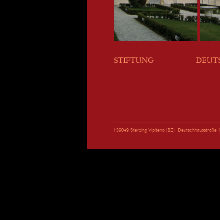
STIFTUNG
DEUT
I-39049 Sterzing Vipiteno (BZ), Deutschhausstraß