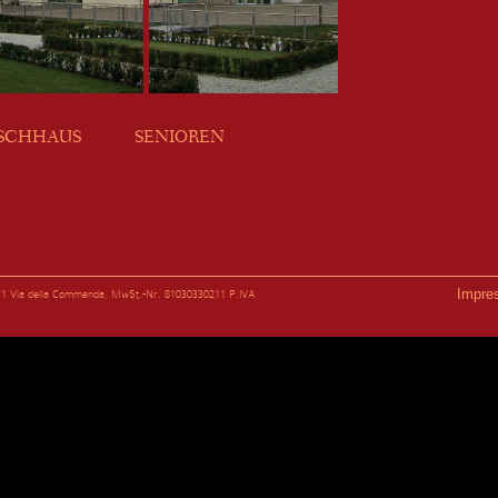
SCHHAUS
SENIOREN
Impre
e 11 Via della Commenda, MwSt.-Nr. 81030330211 P.IVA