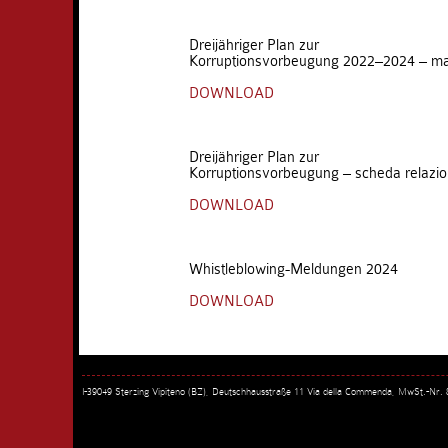
Dreijähriger Plan zur
Korruptionsvorbeugung 2022–2024 – m
DOWNLOAD
Dreijähriger Plan zur
Korruptionsvorbeugung – scheda relazi
DOWNLOAD
Whistleblowing-Meldungen 2024
DOWNLOAD
I-39049 Sterzing Vipiteno (BZ), Deutschhausstraße 11 Via della Commenda, MwSt.-Nr.