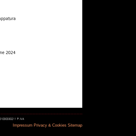
appatura
one 2024
 81030330211 P.IVA
Impressum
Privacy & Cookies
Sitemap