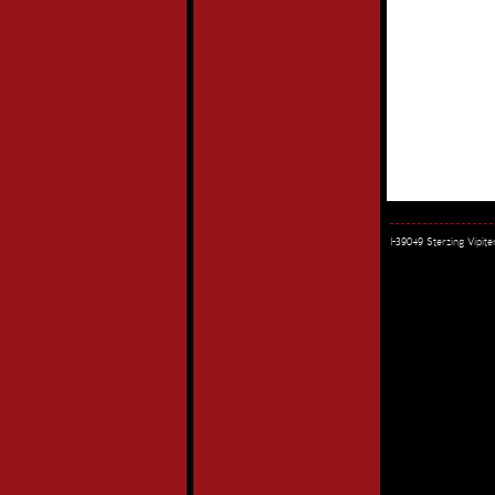
I-39049 Sterzing Vipi