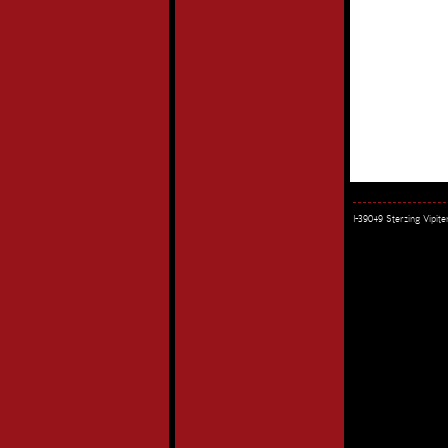
I-39049 Sterzing Vipi