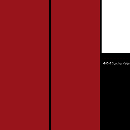
I-39049 Sterzing Vipi