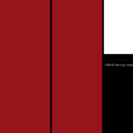
I-39049 Sterzing Vipi