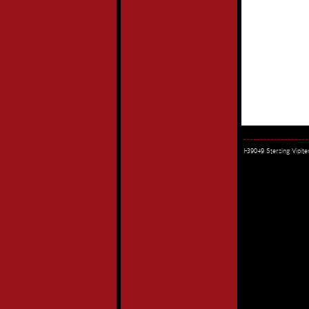
I-39049 Sterzing Vipi