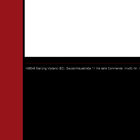
I-39049 Sterzing Vipiteno (BZ), Deutschhausstraße 11 Via della Commenda, MwSt.-Nr.