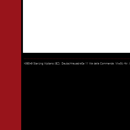
I-39049 Sterzing Vipiteno (BZ), Deutschhausstraße 11 Via della Commenda, MwSt.-Nr.