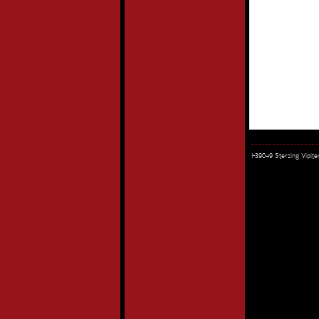
I-39049 Sterzing Vipi