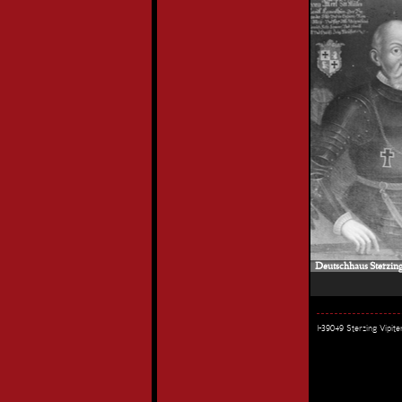
Deutschhaus Sterzing 
I-39049 Sterzing Vipi