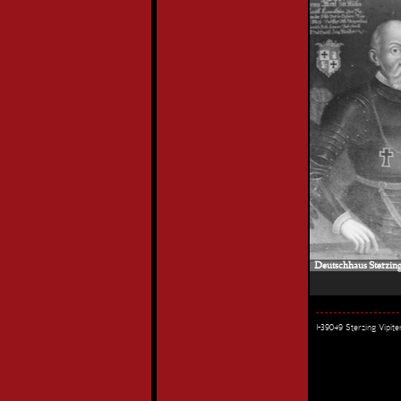
Deutschhaus Sterzing 
I-39049 Sterzing Vipi