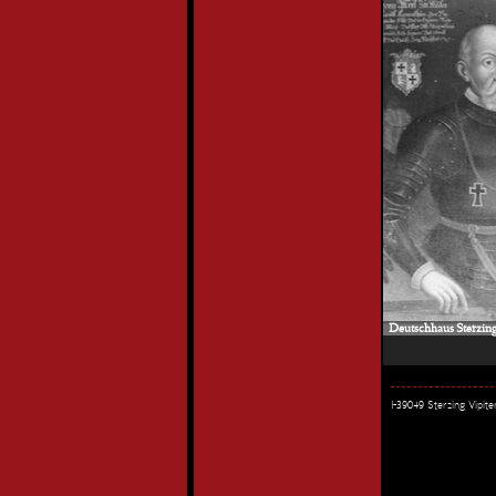
Deutschhaus Sterzing 
I-39049 Sterzing Vipi