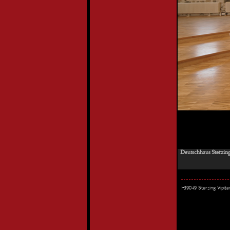
Deutschhaus Sterzing
I-39049 Sterzing Vipi