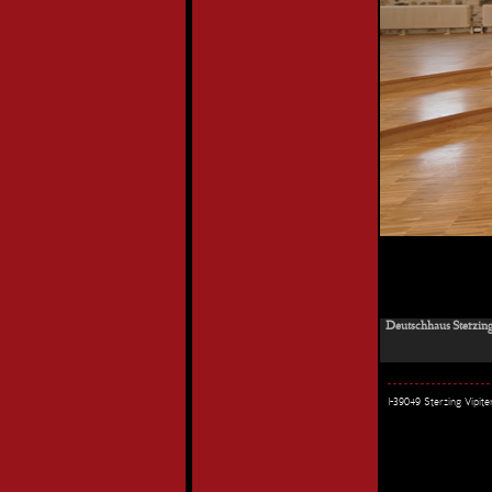
Deutschhaus Sterzing
I-39049 Sterzing Vipi