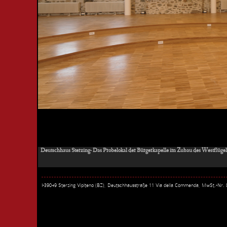
Deutschhaus Sterzing- Das Probelokal der Bürgerkapelle im Zubau des Westflügel
I-39049 Sterzing Vipiteno (BZ), Deutschhausstraße 11 Via della Commenda, MwSt.-Nr.