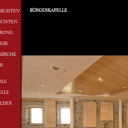
BÜRGERKAPELLE
SICHTEN
ICHTEN
ERUNG
GIE
KIRCHE
R
ULE
ELLE
ILDER