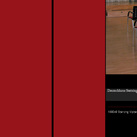
Deutschhaus Sterzing
I-39049 Sterzing Vipi