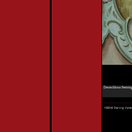
Deutschhaus Sterzin
I-39049 Sterzing Vipi