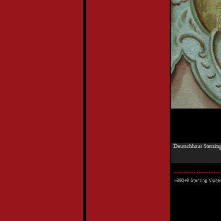
Deutschhaus Sterzin
I-39049 Sterzing Vipi