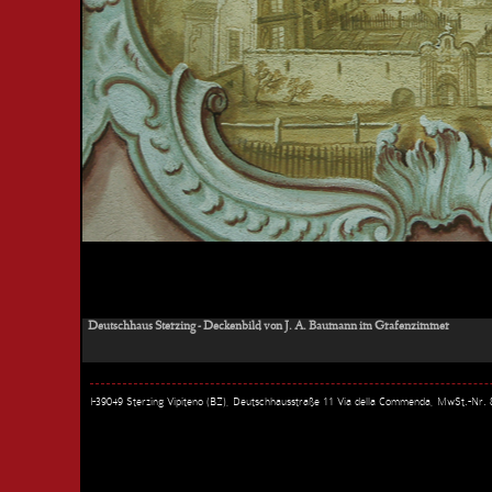
Deutschhaus Sterzing - Deckenbild von J. A. Baumann im Grafenzimmer
I-39049 Sterzing Vipiteno (BZ), Deutschhausstraße 11 Via della Commenda, MwSt.-Nr.