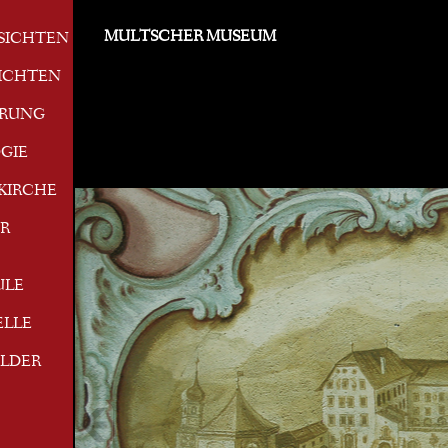
MULTSCHER MUSEUM
SICHTEN
ICHTEN
ERUNG
GIE
KIRCHE
R
ULE
ELLE
ILDER