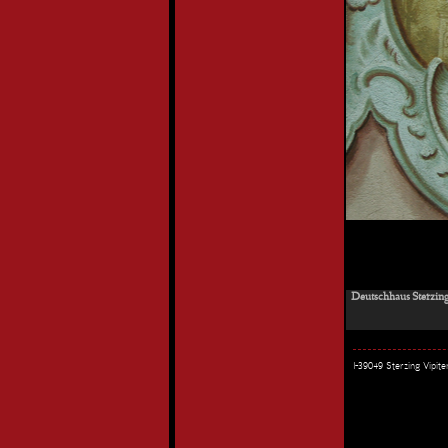
Deutschhaus Sterzin
I-39049 Sterzing Vipi