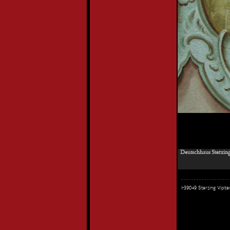
Deutschhaus Sterzin
I-39049 Sterzing Vipi