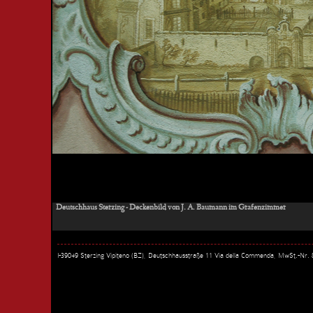
Deutschhaus Sterzing - Deckenbild von J. A. Baumann im Grafenzimmer
I-39049 Sterzing Vipiteno (BZ), Deutschhausstraße 11 Via della Commenda, MwSt.-Nr.