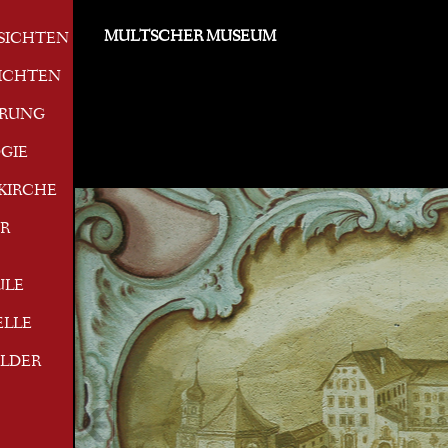
MULTSCHER MUSEUM
SICHTEN
ICHTEN
ERUNG
GIE
KIRCHE
R
ULE
ELLE
ILDER