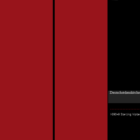
Deutschordenskirche 
I-39049 Sterzing Vipi