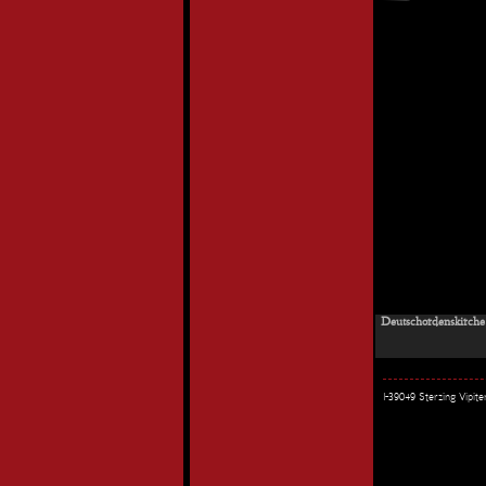
Deutschordenskirche 
I-39049 Sterzing Vipi