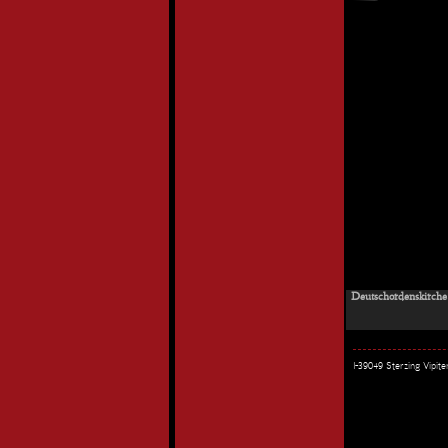
Deutschordenskirche 
I-39049 Sterzing Vipi