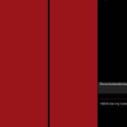
Deutschordenskirche 
I-39049 Sterzing Vipi