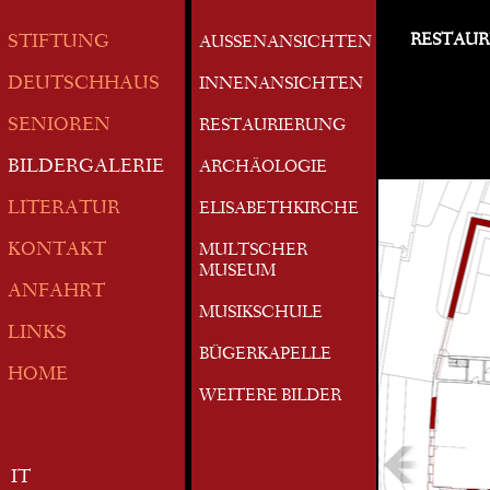
RESTAUR
STIFTUNG
AUSSENANSICHTEN
DEUTSCHHAUS
INNENANSICHTEN
SENIOREN
RESTAURIERUNG
BILDERGALERIE
ARCHÄOLOGIE
LITERATUR
ELISABETHKIRCHE
KONTAKT
MULTSCHER
MUSEUM
ANFAHRT
MUSIKSCHULE
LINKS
BÜGERKAPELLE
HOME
WEITERE BILDER
IT