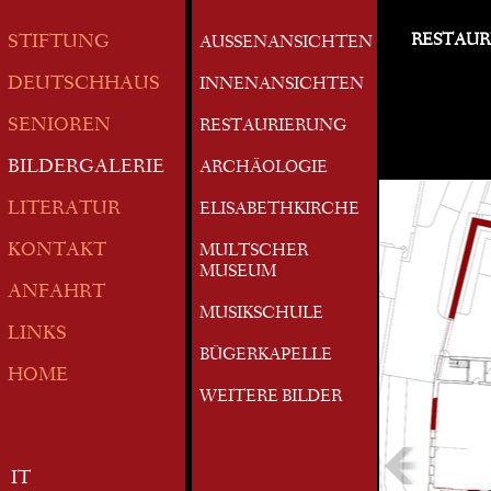
RESTAUR
STIFTUNG
AUSSENANSICHTEN
DEUTSCHHAUS
INNENANSICHTEN
SENIOREN
RESTAURIERUNG
BILDERGALERIE
ARCHÄOLOGIE
LITERATUR
ELISABETHKIRCHE
KONTAKT
MULTSCHER
MUSEUM
ANFAHRT
MUSIKSCHULE
LINKS
BÜGERKAPELLE
HOME
WEITERE BILDER
IT