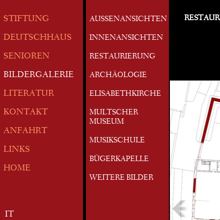
RESTAUR
STIFTUNG
AUSSENANSICHTEN
DEUTSCHHAUS
INNENANSICHTEN
SENIOREN
RESTAURIERUNG
BILDERGALERIE
ARCHÄOLOGIE
LITERATUR
ELISABETHKIRCHE
KONTAKT
MULTSCHER
MUSEUM
ANFAHRT
MUSIKSCHULE
LINKS
BÜGERKAPELLE
HOME
WEITERE BILDER
IT