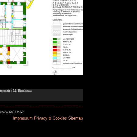
termair / M. Bitschnau
 81030330211 P.IVA
Impressum
Privacy & Cookies
Sitemap