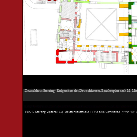
Deutschhaus Sterzing - Erdgeschoss des Deutschhauses, Baualterplan nach M. Mit
I-39049 Sterzing Vipiteno (BZ), Deutschhausstraße 11 Via della Commenda, MwSt.-Nr.