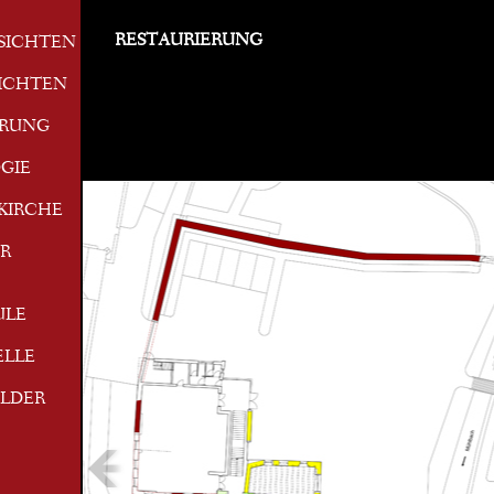
RESTAURIERUNG
SICHTEN
ICHTEN
ERUNG
GIE
KIRCHE
R
ULE
ELLE
ILDER