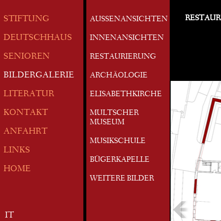
RESTAUR
STIFTUNG
AUSSENANSICHTEN
DEUTSCHHAUS
INNENANSICHTEN
SENIOREN
RESTAURIERUNG
BILDERGALERIE
ARCHÄOLOGIE
LITERATUR
ELISABETHKIRCHE
KONTAKT
MULTSCHER
MUSEUM
ANFAHRT
MUSIKSCHULE
LINKS
BÜGERKAPELLE
HOME
WEITERE BILDER
IT