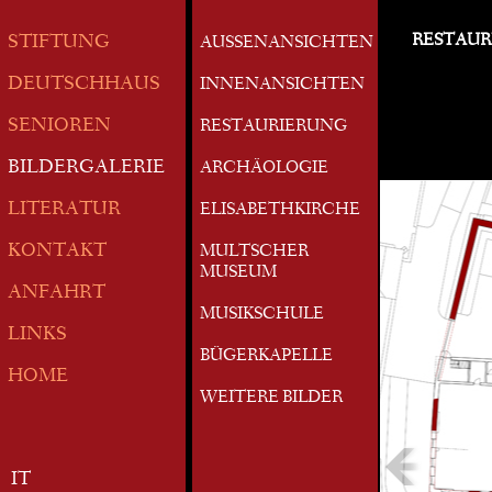
RESTAUR
STIFTUNG
AUSSENANSICHTEN
DEUTSCHHAUS
INNENANSICHTEN
SENIOREN
RESTAURIERUNG
BILDERGALERIE
ARCHÄOLOGIE
LITERATUR
ELISABETHKIRCHE
KONTAKT
MULTSCHER
MUSEUM
ANFAHRT
MUSIKSCHULE
LINKS
BÜGERKAPELLE
HOME
WEITERE BILDER
IT