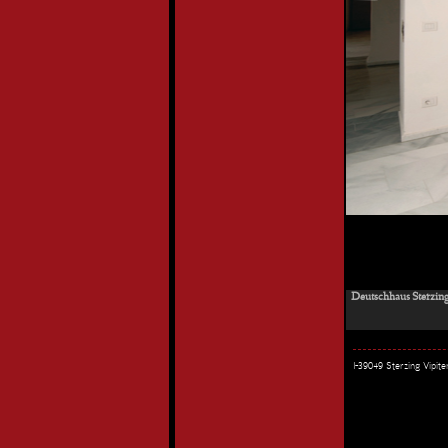
Deutschhaus Sterzing
I-39049 Sterzing Vipi