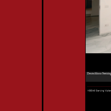
Deutschhaus Sterzing
I-39049 Sterzing Vipi