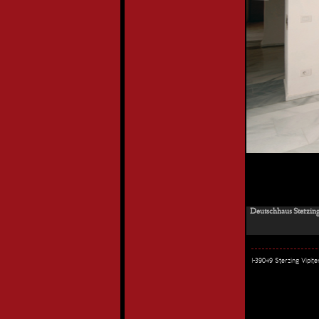
Deutschhaus Sterzing
I-39049 Sterzing Vipi