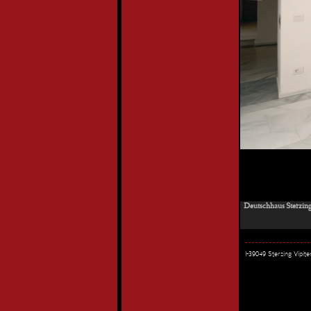
Deutschhaus Sterzing
I-39049 Sterzing Vipi