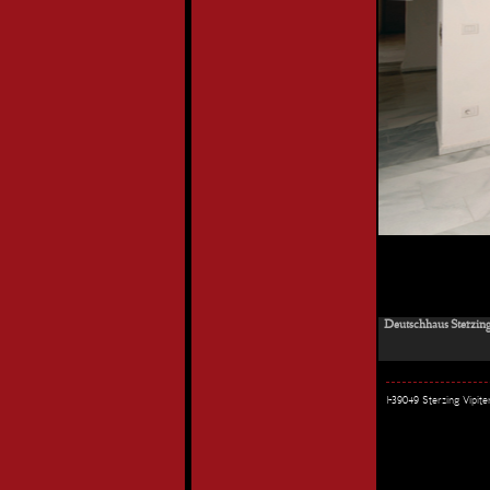
Deutschhaus Sterzing
I-39049 Sterzing Vipi