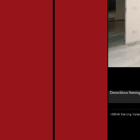
Deutschhaus Sterzing
I-39049 Sterzing Vipi