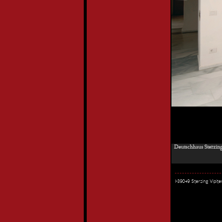
Deutschhaus Sterzing
I-39049 Sterzing Vipi