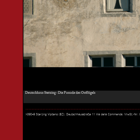
Deutschhaus Sterzing - Die Fassade des Ostflügels
I-39049 Sterzing Vipiteno (BZ), Deutschhausstraße 11 Via della Commenda, MwSt.-Nr.