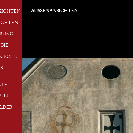
AUSSENANSICHTEN
SICHTEN
ICHTEN
ERUNG
GIE
KIRCHE
R
ULE
ELLE
ILDER