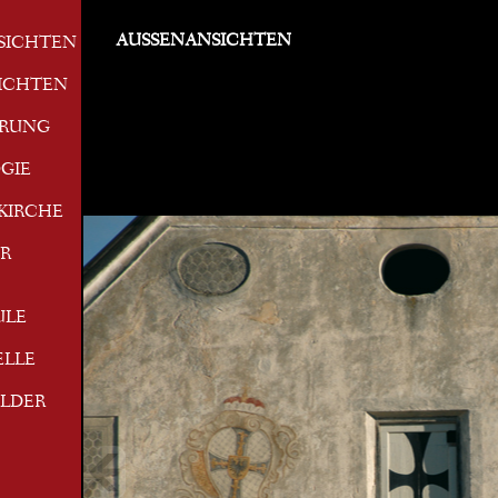
AUSSENANSICHTEN
SICHTEN
ICHTEN
ERUNG
GIE
KIRCHE
R
ULE
ELLE
ILDER