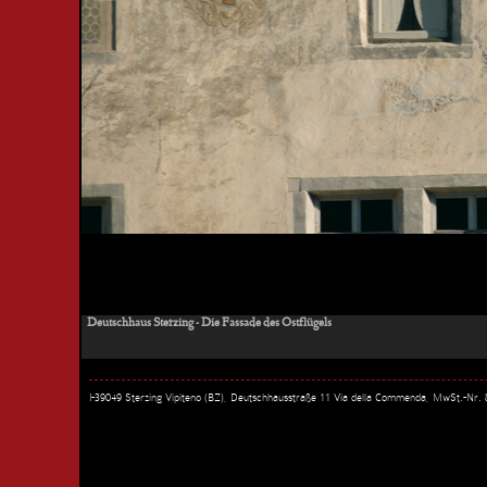
Deutschhaus Sterzing - Die Fassade des Ostflügels
I-39049 Sterzing Vipiteno (BZ), Deutschhausstraße 11 Via della Commenda, MwSt.-Nr.