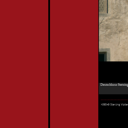
Deutschhaus Sterzing 
I-39049 Sterzing Vipi