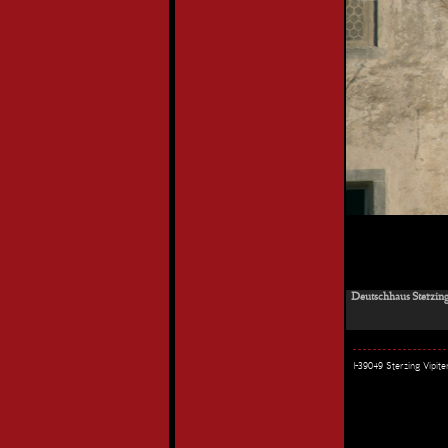
Deutschhaus Sterzing 
I-39049 Sterzing Vipi