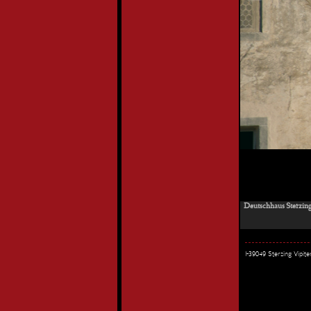
Deutschhaus Sterzing 
I-39049 Sterzing Vipi