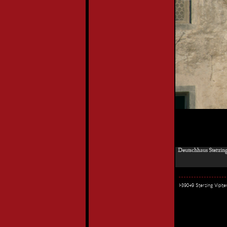
Deutschhaus Sterzing 
I-39049 Sterzing Vipi