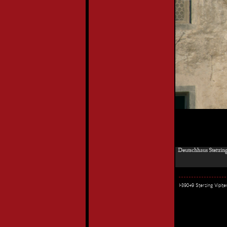
Deutschhaus Sterzing 
I-39049 Sterzing Vipi